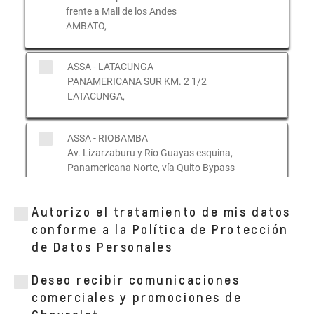
frente a Mall de los Andes
AMBATO,
ASSA - LATACUNGA
PANAMERICANA SUR KM. 2 1/2
LATACUNGA,
ASSA - RIOBAMBA
Av. Lizarzaburu y Río Guayas esquina,
Panamericana Norte, vía Quito Bypass
RIOBAMBA,
Autorizo el tratamiento de mis datos
ASSA - AV. CEVALLOS
conforme a la Política de Protección
Av. Cevallos 2234 entre Unidad Nacional y
de Datos Personales
Filomentor Cuesta
AMBATO,
Deseo recibir comunicaciones
comerciales y promociones de
ASSA - PUYO