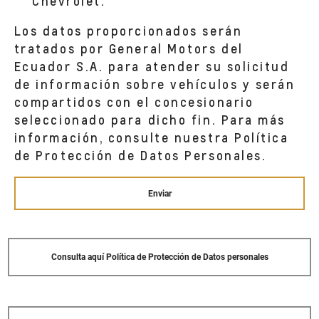
Chevrolet.
AV. CESLAO MARIN Y AV. GONZALEZ
SUAREZ
Los datos proporcionados serán
PUYO,
tratados por General Motors del
Ecuador S.A. para atender su solicitud
de información sobre vehículos y serán
ASSA - IBARRA
Av Mariano Acosta y Camilo Ponce
compartidos con el concesionario
Enríquez
seleccionado para dicho fin. Para más
Ibarra,
información, consulte nuestra Política
de Protección de Datos Personales.
ASSA - EL COCA
PAYAMINO Y AV 6 DE DICIEMBRE
Enviar
EL COCA,
ASSA - LAGO AGRIO
Consulta aquí Política de Protección de Datos personales
AV. GONZALO LOPEZ MARAÑON Y
CIRCUNVALACION
FRENTE AL EDIFICIO CENTRO DE
ATENCION CIUDADANA CAC ,