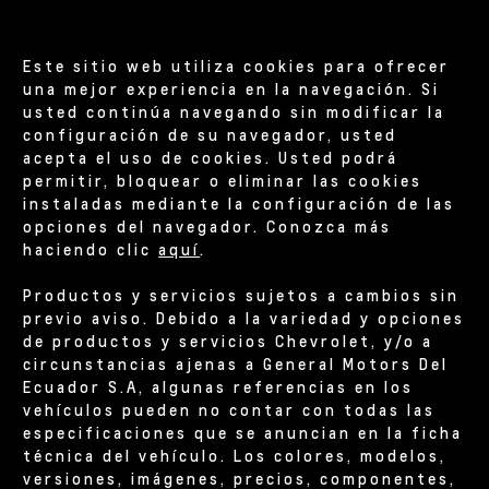
EURO III
Este sitio web utiliza cookies para ofrecer
296 HP
una mejor experiencia en la navegación. Si
POTENCIA
usted continúa navegando sin modificar la
configuración de su navegador, usted
acepta el uso de cookies. Usted podrá
980 NM
permitir, bloquear o eliminar las cookies
TORQUE
instaladas mediante la configuración de las
opciones del navegador. Conozca más
haciendo clic
aquí
.
¡Quiero comprar!
Productos y servicios sujetos a cambios sin
previo aviso. Debido a la variedad y opciones
de productos y servicios Chevrolet, y/o a
circunstancias ajenas a General Motors Del
Ecuador S.A, algunas referencias en los
vehículos pueden no contar con todas las
especificaciones que se anuncian en la ficha
técnica del vehículo. Los colores, modelos,
versiones, imágenes, precios, componentes,